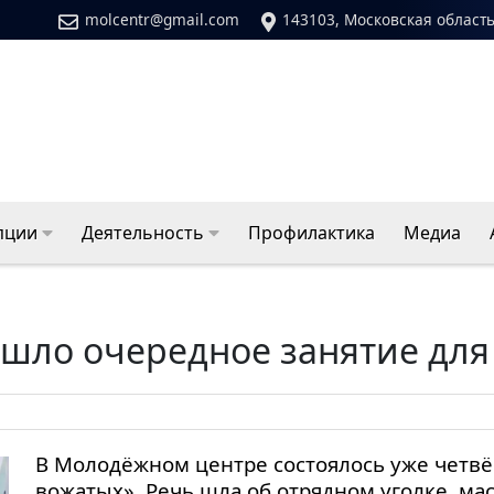
molcentr@gmail.com
143103, Московская область
пции
Деятельность
Профилактика
Медиа
шло очередное занятие для
В Молодёжном центре состоялось уже четвё
вожатых». Речь шла об отрядном уголке, мас