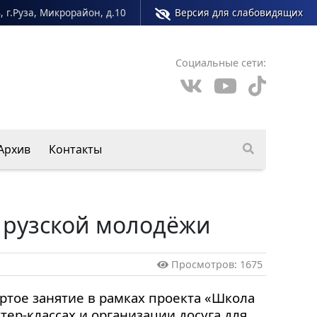
, г.Руза, Микрорайон, д.10
Версия для слабовидящих
Социальные сети:
Архив
Контакты
 рузской молодёжи
Просмотров: 1675
ртое занятие в рамках проекта «Школа
тер-классах и организации досуга для