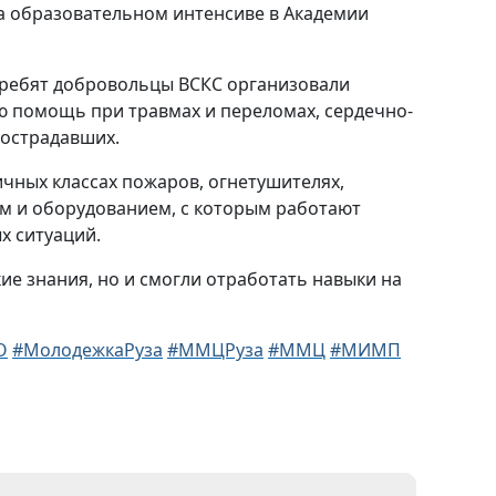
а образовательном интенсиве в Академии
в ребят добровольцы ВСКС организовали
ю помощь при травмах и переломах, сердечно-
пострадавших.
ичных классах пожаров, огнетушителях,
м и оборудованием, с которым работают
х ситуаций.
е знания, но и смогли отработать навыки на
О
#МолодежкаРуза
#ММЦРуза
#ММЦ
#МИМП