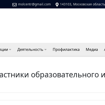
molcentr@gmail.com
143103, Московская область
пции
Деятельность
Профилактика
Медиа
частники образовательного 