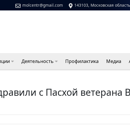
molcentr@gmail.com
143103, Московская область
пции
Деятельность
Профилактика
Медиа
дравили с Пасхой ветерана 