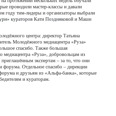
на протяжении нескольких недель обучали
орые проводили мастер-классы и давали
ом году тим-лидеры и организаторы выбрали
тури» кураторов Кати Поздняковой и Маши
лодёжного центра: директор Татьяна
одитель Молодёжного медиацентра «Руза»
большое спасибо. Также большая
о медиацентра «Руза», добровольцам из
 приглашённым экспертам – за то, что они
ии форума. Отдельное спасибо – дирекции
форума и друзьям из «Альфа-банка», которые
обедителям и кураторам.