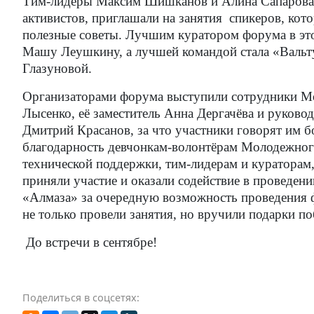
Тим-лидеры Максим Шишканов и Алина Сапарова 
активистов, приглашали на занятия
спикеров, кот
полезные советы. Лучшим куратором форума в эт
Машу Леушкину, а лучшей командой стала «Валь
Глазуновой.
Организаторами форума выступили сотрудники Мо
Лысенко, её заместитель Анна Дергачёва и руков
Дмитрий Красанов, за что участники говорят им 
благодарность девчонкам-волонтёрам Молодежног
технической поддержки, тим-лидерам и кураторам,
приняли участие и оказали содействие в проведен
«Алмаза» за очередную возможность проведения 
не только провели занятия, но вручили подарки п
До встречи в сентябре!
Поделиться в соцсетях: