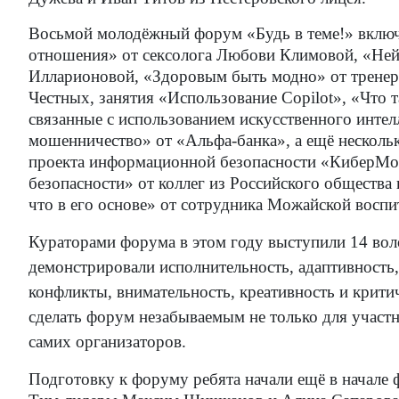
Восьмой молодёжный форум «Будь в теме!» включ
отношения» от сексолога Любови Климовой, «Ней
Илларионовой, «Здоровым быть модно» от трене
Честных, занятия «Использование Copilot», «Что
связанные с использованием искусственного инте
мошенничество» от «Альфа-банка», а ещё несколь
проекта информационной безопасности «КиберМос
безопасности» от коллег из Российского обществ
что в его основе» от сотрудника Можайской восп
Кураторами форума в этом году выступили 14 воло
демонстрировали исполнительность, адаптивность
конфликты, внимательность, креативность и крит
сделать форум незабываемым не только для участни
самих организаторов.
Подготовку к форуму ребята начали ещё в начале 