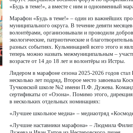
«Будь в теме!», а вместе с ним и одноименный мар
Марафон «Будь в теме!» – один из важнейших пр
муниципального округа. В течение девяти месяце
волонтёрами, организовывали и проводили добров
экологические, патриотические и благотворительны
разных событиях. Кульминацией всего этого и явл
теперь можно назвать межмуниципальным – участн
возрасте от 14 до 18 лет и волонтёры из Истры.
Лидером в марафоне сезона 2025-2026 годов стал
несколько лет подряд, Второе место завоевала Кос
Тучковской школе №2 имени П.Ф. Дужева. Команд
сертификаты от «Озона». Помимо этого, дирекция
в нескольких отдельных номинациях:
«Лучшее школьное медиа» – медиаотряд «Космод
«Лучшие наставники марафона» – Людмила Филип
Дужева и Иван Титов из Нестеровского лицея.