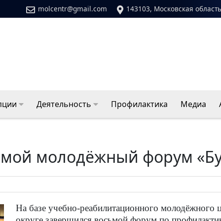
molcentr@gmail.com
143103, Московская область
пции
Деятельность
Профилактика
Медиа
ьмой молодёжный форум «Буд
На базе учебно-реабилитационного молодёжного 
округе завершился восьмой форум по профилактик