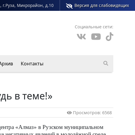
, г.Руза, Микрорайон, д.10
Версия для слабовидящих
Социальные сети:
Архив
Контакты
ь в теме!»
Просмотров: 6568
центра «Алмаз» в Рузском муниципальном
е негативных явлений в молодёжной среде